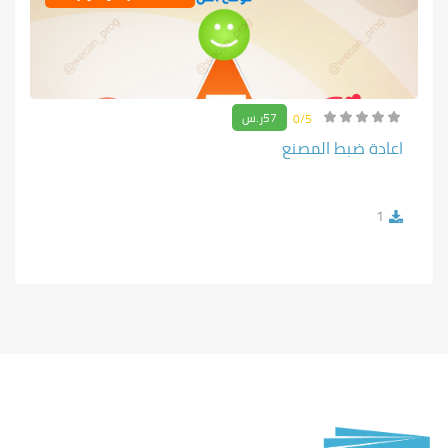
57ر.س
0/5
اعادة ضبط المصنع
1