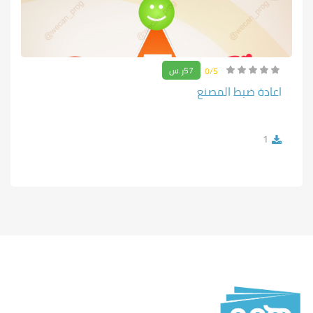
57ر.س
0/5
اعادة ضبط المصنع
1