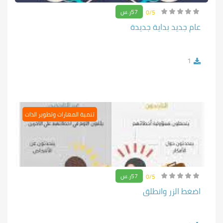
57ر.س
0/5
عام جديد بداية جديدة
1
تنمية المهارات وتطوير الذات
57ر.س
0/5
اضغط الزر وانطلق