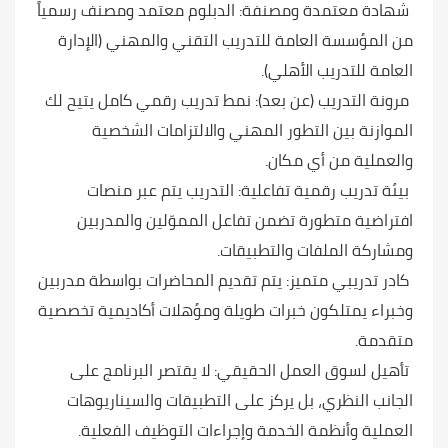
شهادة معتمدة ومصنفة: الدبلوم معتمد ومصنف رسمياً
من
المؤسسة العامة للتدريب التقني والمهني (الإدارة
العامة للتدريب الأهلي).
مرونة التدريب
(عن بعد): ن
مط تدريب رقمي كامل يتيح لك
الموازنة بين التطور المهني والالتزامات الشخصية
والعملية من أي مكان.
بيئة تدريب رقمية تفاعلية: التدريب يتم عبر منصات
افتراضية متطورة تضمن تفاعل المموّلين والمدربين
ومشاركة الملفات والتطبيقات.
كادر تدريبي متميز: يتم تقديم المحاضرات بواسطة مدربين
وخبراء يمتلكون خبرات طويلة ومؤهلات أكاديمية تخصصية
متقدمة.
تأهيل لسوق العمل الحقيقي: لا يقتصر البرنامج على
الجانب النظري، بل يركز على التطبيقات والسيناريوهات
العملية وأنظمة الخدمة وإجراءات التوظيف الفعلية.