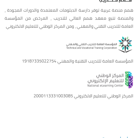
إدارة الخدمة المدنية في المملكة
همم منصة عربية توفر دارسة الدبلومات المعتمدة والدورات المجودة ،
مصطلحات إنجليزية في إدارة الموارد البشرية
والمنصة تتبع معهد همم العالي للتدريب ، المرخص من المؤسسة
الفصل الخامس:
العامة للتدريب التقني والمهني ، ومن المركز الوطني للتعليم الالكتروني
التدريب التعاوني: (تطبيق ميداني عملي وشامل في سوق العمل
لمدة 12 أسبوعاً بواقع 490 ساعة عمل).
المؤسسة العامة للتدريب التقنية والمهني
19187335022754
المركز الوطني للتعليم الالكتروني
2000113331003085