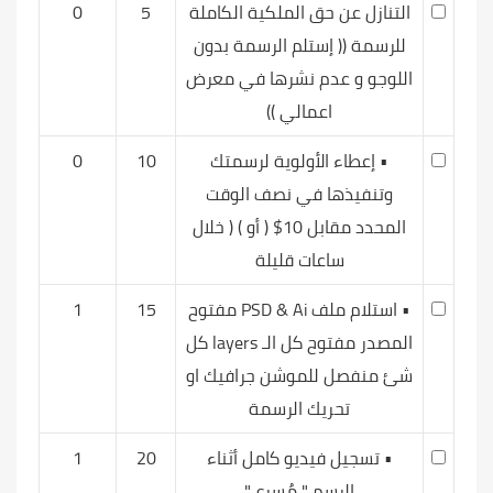
التنازل عن حق الملكية الكاملة
5
0
للرسمة (( إستلم الرسمة بدون
اللوجو و عدم نشرها في معرض
اعمالي ))
• إعطاء الأولوية لرسمتك
10
0
وتنفيذها في نصف الوقت
المحدد مقابل 10$ ( أو ) ( خلال
ساعات قليلة
• استلام ملف PSD & Ai مفتوح
15
1
المصدر مفتوح كل الـ layers كل
شئ منفصل للموشن جرافيك او
تحريك الرسمة
• تسجيل فيديو كامل أثناء
20
1
الرسم " مُسرع "