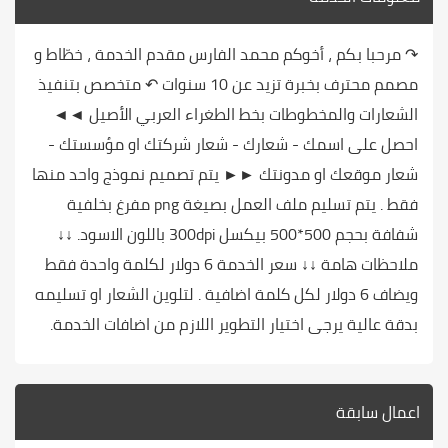
↷ مرحبا بكم ، أخوكم محمد الفارس مقدم الخدمة ، خطّاط و
مصمم محترف بخبرة تزيد عن 10 سنوات ↶ متخصص بتنفيذ
الشعارات والمخطوطات بخط الطغراء العربي الأصيل ◄◄
احصل على اسمك - شعارك - شعار شركتك او مؤسستك -
شعار موقعك او مدونتك ►► يتم تصميم نموذج واحد منها
فقط . يتم تسليم ملف العمل بصيغة png مفرغ بخلفية
شفافة بحجم 500*500 بيكسل 300dpi باللون الاسود. ↓↓
ملاحظات هامة ↓↓ سعر الخدمة 6 دولار لكلمة واحدة فقط
ويضاف 6 دولار لكل كلمة اضافية . لتلوين الشعار او تسليمه
بدقة عالية يرجى اختيار التطوير اللازم من اضافات الخدمة.
اعمال سابقة